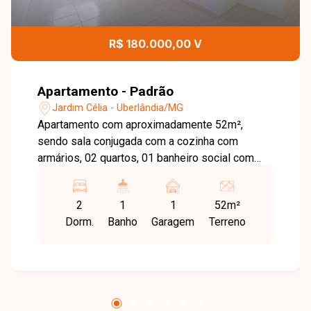
R$ 180.000,00 V
Apartamento - Padrão
Jardim Célia - Uberlândia/MG
Apartamento com aproximadamente 52m²,
sendo sala conjugada com a cozinha com
armários, 02 quartos, 01 banheiro social com
armários, lavanderia e 01 vaga de garagem.
Agende agora mesmo uma visita e venha
2
1
1
52m²
conhecer pessoalmente todos os detalhes
Dorm.
Banho
Garagem
Terreno
deste incrível imóvel. Estamos à disposição
para esclarecer suas dúvidas e auxiliar em todo
o processo. Entre em contato conosco pelo
telefone ou WhatsApp no número (34) 3230-
9900 ou venha conhecer nosso espaço e
conversar pessoalmente com um consultor que