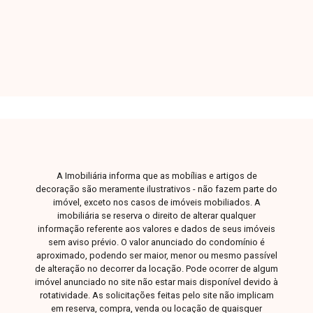
irá te auxiliar na busca pelo imóvel que você
busca. Temos 3 unidades para te receber, no
Centro, Zona Sul ou Zona Leste: Av. João Naves
de Ávila, 257 - Centro Rua Rafael Marino Neto,
135 - Jardim Karaíba Av. Dr. Laerte Vieira
Gonçalves, 607 - Santa Mônica
A Imobiliária informa que as mobílias e artigos de
decoração são meramente ilustrativos - não fazem parte do
imóvel, exceto nos casos de imóveis mobiliados. A
imobiliária se reserva o direito de alterar qualquer
informação referente aos valores e dados de seus imóveis
sem aviso prévio. O valor anunciado do condomínio é
aproximado, podendo ser maior, menor ou mesmo passível
de alteração no decorrer da locação. Pode ocorrer de algum
imóvel anunciado no site não estar mais disponível devido à
rotatividade. As solicitações feitas pelo site não implicam
em reserva, compra, venda ou locação de quaisquer