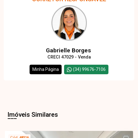
Gabrielle Borges
CRECI 47029 - Venda
Minha Página
(34) 99676-7106
Imóveis Similares
Cód.
48316