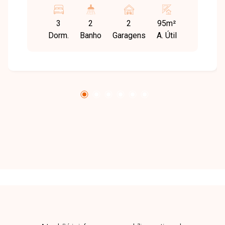
com churrasqueira a carvão, cozinha, área de
serviço, 02 vagas de garagem cobertas (em
3
2
2
95m²
linha), excelente acabamento, pisos em
Dorm.
Banho
Garagens
A. Útil
porcelanato Incepa, sala com rodapés
embutidos, janelas integradas na suíte e suíte
reversível, preparação para ar-condicionado
split nos quartos e sala, vidro refletido nas
sacadas para fechamento. Condomínio com
elevador, salão de festas decorado e equipado
com churrasqueira a carvão, playground,
bicicletário, lobby de entrada decorado, câmeras
de segurança instaladas, medidores de gás e
água individualizados. Consulte tabela completa
e disponibilidade. Valores sujeitos a alteração
sem aviso prévio.