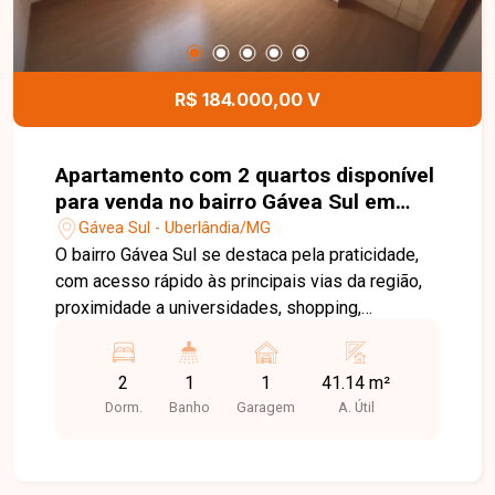
R$ 184.000,00 V
Apartamento com 2 quartos disponível
para venda no bairro Gávea Sul em
Uberlândia - MG
Gávea Sul - Uberlândia/MG
O bairro Gávea Sul se destaca pela praticidade,
com acesso rápido às principais vias da região,
proximidade a universidades, shopping,
supermercados e ampla oferta de serviços,
garantindo comodidade e mobilidade no dia a dia.
2
1
1
41.14 m²
O apartamento conta com 41,14 m² muito bem
Dorm.
Banho
Garagem
A. Útil
distribuídos, oferecendo dois quartos, localizado
no segundo andar, ideal para quem busca
conforto e segurança. Dispõe de portaria 24h,
gás encanado, playground completo e uma vaga