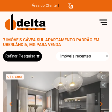
Área do Cliente
|
7 IMÓVEIS GÁVEA SUL APARTAMENTO PADRÃO EM
UBERLÂNDIA, MG PARA VENDA
Refinar Pesquisa
Cód.
52851