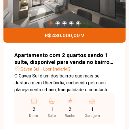
R$ 430.000,00 V
Apartamento com 2 quartos sendo 1
suíte, disponível para venda no bairro
Gávea Sul em Uberlândia-MG
Gávea Sul - Uberlândia/MG
O Gávea Sul é um dos bairros que mais se
destacam em Uberlândia, conhecido pelo seu
planejamento urbano, tranquilidade e constante
valorização. A região oferece fácil acesso às
principais vias da cidade, além de contar com
2
1
2
1
uma ampla rede de comércios, supermercados,
Dorm.
Suite
Banho
Garagem
escolas, academias e serviços, proporcionando
praticidade e qualidade de vida aos moradores. O