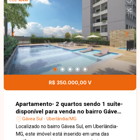
43495
R$ 350.000,00 V
Apartamento- 2 quartos sendo 1 suíte-
disponível para venda no bairro Gávea
Sul em Uberlândia-MG
Gávea Sul - Uberlândia/MG
Localizado no bairro Gávea Sul, em Uberlândia-
MG, este imóvel está inserido em uma das