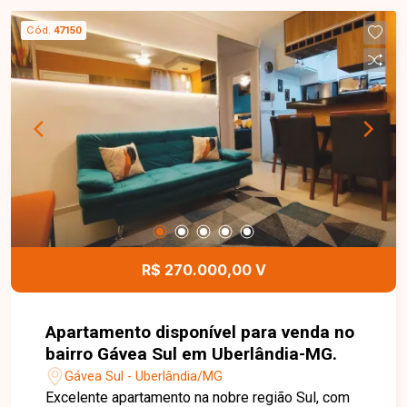
de garagem. É isento de IPTU e está a poucos
Cód.
47150
minutos da Unitri, do Shopping Uberlândia e do
Centro da cidade, sendo uma ótima opção para
morar ou investir.
R$ 270.000,00 V
Apartamento disponível para venda no
bairro Gávea Sul em Uberlândia-MG.
Gávea Sul - Uberlândia/MG
Excelente apartamento na nobre região Sul, com