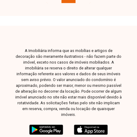
com piscina, churrasqueira gourmet, academia,
espaço pet, salão de festas, quadra de areia e
serviço de lavagem de carros, proporcionando
conforto e comodidade para toda a família. Entre
em contato para mais informações e conheça
esta excelente oportunidade de investimento.
A Imobiliária informa que as mobílias e artigos de
decoração são meramente ilustrativos - não fazem parte do
imóvel, exceto nos casos de imóveis mobiliados. A
imobiliária se reserva o direito de alterar qualquer
informação referente aos valores e dados de seus imóveis
sem aviso prévio. O valor anunciado do condomínio é
aproximado, podendo ser maior, menor ou mesmo passível
de alteração no decorrer da locação. Pode ocorrer de algum
imóvel anunciado no site não estar mais disponível devido à
rotatividade. As solicitações feitas pelo site não implicam
em reserva, compra, venda ou locação de quaisquer
imóveis.