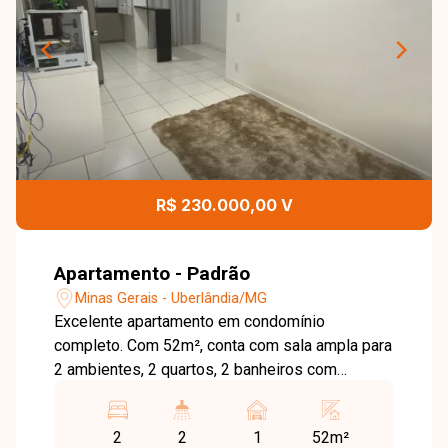
R$ 230.000,00 V
Apartamento - Padrão
Minas Gerais - Uberlândia/MG
Excelente apartamento em condomínio
completo. Com 52m², conta com sala ampla para
2 ambientes, 2 quartos, 2 banheiros com
armários planejados e cozinha também
planejada. Possui sacada e 1 vaga de garagem.
2
2
1
52m²
O condomínio oferece elevador, espaço