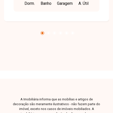
Dorm.
Banho
Garagem
A. Útil
gourmet com churrasqueira, salão de festas,
portaria 24 horas e gás canalizado.
A Imobiliária informa que as mobílias e artigos de
decoração são meramente ilustrativos - não fazem parte do
imóvel, exceto nos casos de imóveis mobiliados. A