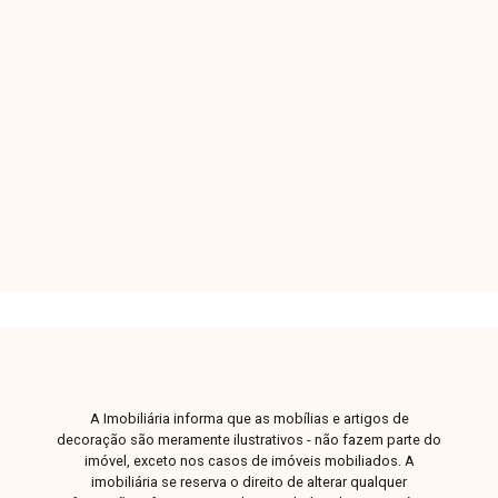
O Shopping Park é um bairro em constante
crescimento e valorização, oferecendo
infraestrutura completa, fácil acesso às
principais vias da cidade e proximidade com
supermercados, escolas, comércios e diversos
2
1
1
44m²
serviços. Uma excelente localização para quem
Dorm.
Banho
Garagem
A. Útil
busca praticidade, conforto e qualidade de vida.
Sala para dois ambientes, 2 quartos, banheiro
social, cozinha funcional, área de serviço e 1
vaga de garagem. O apartamento possui 43,90
m² de área privativa, com ambientes bem
distribuídos, excelente iluminação natural e
ótimo aproveitamento dos espaços. O
condomínio conta com portaria, salão de festas,
quadra poliesportiva e áreas de convivência,
proporcionando mais segurança, lazer e
A Imobiliária informa que as mobílias e artigos de
comodidade aos moradores. Entre em contato
decoração são meramente ilustrativos - não fazem parte do
com a Delta Imóveis e agende sua visita. Nossa
imóvel, exceto nos casos de imóveis mobiliados. A
imobiliária se reserva o direito de alterar qualquer
equipe está pronta para apresentar todos os