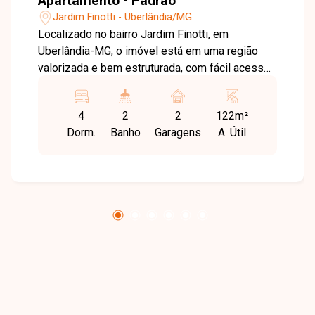
Apartamento - Padrão
Jardim Finotti - Uberlândia/MG
Localizado no bairro Jardim Finotti, em
Uberlândia-MG, o imóvel está em uma região
valorizada e bem estruturada, com fácil acesso
à Universidade Federal de Uberlândia e ampla
oferta de comércios, serviços e opções de
4
2
2
122m²
lazer. O bairro oferece praticidade, mobilidade e
Dorm.
Banho
Garagens
A. Útil
excelente qualidade de vida. Sala ampla em 2
ambientes, 4 quartos sendo 1 suíte com closet
e ar-condicionado, banheiro social, cozinha com
armários, área de serviço, apartamento com
aproximadamente 122m² de área privativa,
contando ainda com 2 vagas de garagem.
Condomínio com elevador e quiosque com
churrasqueira. Uma excelente oportunidade para
quem busca espaço, conforto e uma localização
privilegiada. Agende sua visita e venha conhecer
seu novo lar!