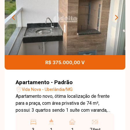
R$ 375.000,00 V
Apartamento - Padrão
Vida Nova - Uberlândia/MG
Apartamento novo, ótima localização de frente
para a praça, com área privativa de 74 m²,
possui: 3 quartos sendo 1 suíte com varanda,
sala conjugada com a cozinha, banheiro social e
varanda gourmet. Acabamento diferenciado:
3
1
1
74m²