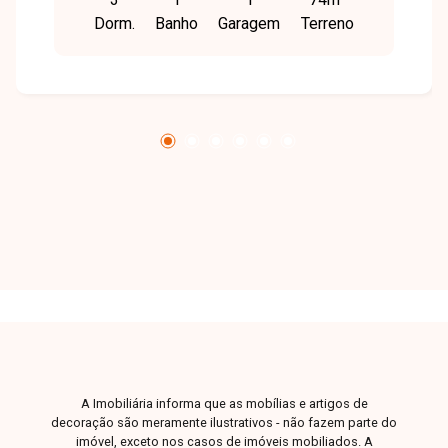
porcelanato de primeira qualidade, cubas
Dorm.
Banho
Garagem
Terreno
Tramontina, cozinha, banheiros e área de serviço
azulejados até o teto, fechadura eletrônica e
tetra na porta principal, pintura efetuada com
tinta coral, rodapés embutidos.
A Imobiliária informa que as mobílias e artigos de
decoração são meramente ilustrativos - não fazem parte do
imóvel, exceto nos casos de imóveis mobiliados. A