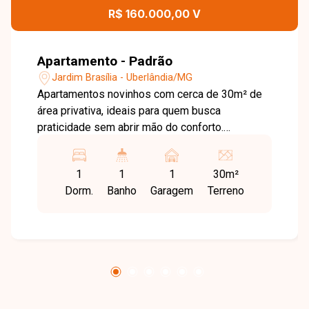
R$ 160.000,00 V
Apartamento - Padrão
Jardim Brasília - Uberlândia/MG
Apartamentos novinhos com cerca de 30m² de
área privativa, ideais para quem busca
praticidade sem abrir mão do conforto.
Possuem sala aconchegante, 1 quarto, banheiro
social e cozinha funcional. Ótima opção para
1
1
1
30m²
investir ou morar com economia e estilo.
Dorm.
Banho
Garagem
Terreno