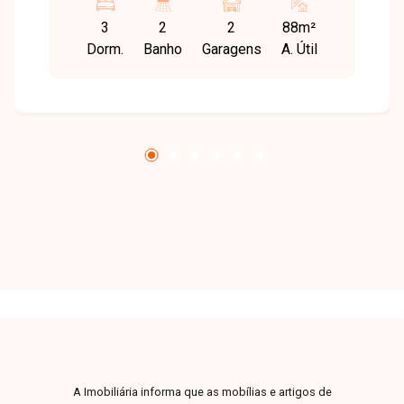
universidades, supermercados, escolas,
3
2
2
88m²
farmácias, restaurantes e diversos serviços,
Dorm.
Banho
Garagens
A. Útil
proporcionando praticidade e qualidade de vida.
Apartamento com sala ampla, sacada, 03
quartos, sendo 01 suíte, banheiro social, cozinha
separada, área de serviço e 02 vagas de
garagem em gaveta. O imóvel oferece
ambientes amplos e bem distribuídos, ideal
para quem busca conforto e funcionalidade em
uma excelente localização. Entre em contato
para mais informações e agende uma visita para
conhecer este excelente apartamento.
A Imobiliária informa que as mobílias e artigos de