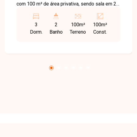
com 100 m² de área privativa, sendo sala em 2
ambientes, 3 quartos sendo 1 suíte e 2 quartos
com sacada, banheiro social, cozinha, área de
3
2
100m²
100m²
serviço, vaga de garagem presa para 2 carros e
Dorm.
Banho
Terreno
Const.
1 elevador. Observação: Serão instalados
móveis planejados.