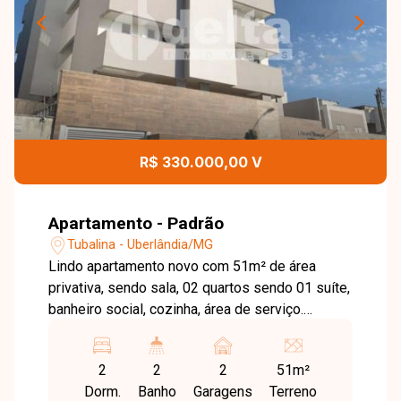
R$ 330.000,00 V
Apartamento - Padrão
Tubalina - Uberlândia/MG
Lindo apartamento novo com 51m² de área
privativa, sendo sala, 02 quartos sendo 01 suíte,
banheiro social, cozinha, área de serviço.
Opções de garagem com 01 ou 02 vagas
presas ou soltas. Agende agora mesmo uma
2
2
2
51m²
visita e venha conhecer pessoalmente todos os
Dorm.
Banho
Garagens
Terreno
detalhes deste incrível imóvel. Estamos à