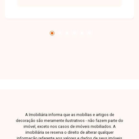
disposição para esclarecer suas dúvidas e
auxiliar em todo o processo. Entre em contato
conosco pelo telefone ou WhatsApp no número
32309900 ou venha conhecer nosso espaço e
conversar pessoalmente com um consultor que
irá te auxiliar na busca pelo imóvel que você
busca. Temos 3 unidades para te receber, no
Centro, Zona Sul ou Zona Leste: Av. João Naves
de Ávila, 257 - Centro Rua Rafael Marino Neto,
135 - Jardim Karaíba Av. Dr. Laerte Vieira
Gonçalves, 607 ? Santa Mônica
A Imobiliária informa que as mobílias e artigos de
decoração são meramente ilustrativos - não fazem parte do
imóvel, exceto nos casos de imóveis mobiliados. A
imobiliária se reserva o direito de alterar qualquer
informação referente aos valores e dados de seus imóveis