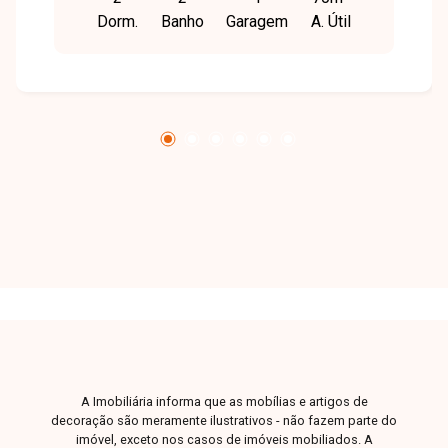
supermercados, escolas, farmácias,
Dorm.
Banho
Garagem
A. Útil
restaurantes e diversos comércios e serviços, o
bairro oferece praticidade, conforto e excelente
qualidade de vida. O imóvel possui
aproximadamente 70 m² de área privativa,
distribuídos em sala para 02 ambientes com
sacada, 02 quartos, sendo 01 suíte e 01 com
armário planejado, banheiro social, cozinha com
armário, área de serviço e ambientes bem
distribuídos, proporcionando conforto e
funcionalidade para o dia a dia. Esta é uma
excelente oportunidade para quem busca um
apartamento bem localizado, funcional e pronto
para morar no bairro Santa Mônica. Agende uma
visita e venha conhecer todos os detalhes
deste imóvel.
A Imobiliária informa que as mobílias e artigos de
decoração são meramente ilustrativos - não fazem parte do
imóvel, exceto nos casos de imóveis mobiliados. A