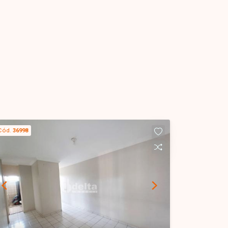
Cód.
36998