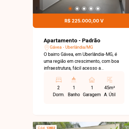
R$ 225.000,00 V
Apartamento - Padrão
Gávea - Uberlândia/MG
O bairro Gávea, em Uberlândia-MG, é
uma região em crescimento, com boa
infraestrutura, fácil acesso a
importantes vias da cidade e
proximidade com comércios e
2
1
1
45m²
serviços. Apartamento composto por
Dorm.
Banho
Garagem
A. Útil
sala integrada à cozinha, 2 quartos,
banheiro social e área de serviço. O
imóvel conta ainda com gás canalizado
incluso e água com medição individual.
O condomínio dispõe de elevador,
Cód.
13832