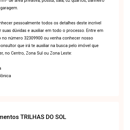
de área privativa, possui, sala, 02 quartos, banheiro
e garagem.
ecer pessoalmente todos os detalhes deste incrível
r suas dúvidas e auxiliar em todo o processo. Entre em
p no número 32309900 ou venha conhecer nosso
ultor que irá te auxiliar na busca pelo imóvel que
r, no Centro, Zona Sul ou Zona Leste:
a
Mônica
amentos
TRILHAS DO SOL