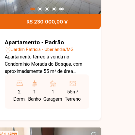
R$ 230.000,00 V
Apartamento - Padrão
Jardim Patrícia - Uberlândia/MG
Apartamento térreo à venda no
Condomínio Morada do Bosque, com
aproximadamente 55 m² de área
privativa, possui 02 quartos, sendo
01com armário, banheiro social com
2
1
1
55m²
armário e box, cozinha com armários,
Dorm.
Banho
Garagem
Terreno
sacada e 01 vaga de garagem coberta.
O condomínio oferece uma ampla área
verde! Agende agora mesmo uma visita
e venha conhecer pessoalmente todos
os detalhes deste incrível imóvel.
Cód.
47299