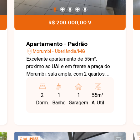
R$ 200.000,00 V
Apartamento - Padrão
Morumbi - Uberlândia/MG
Excelente apartamento de 55m²,
proximo ao UAI e em frente a praça do
Morumbi, sala ampla, com 2 quartos,
banheiro social, cozinha com móveis
planejados, área de serviço, sacada. 01
2
1
1
55m²
vaga de garagem. Conta com espaço de
Dorm.
Banho
Garagem
A. Útil
convivência e parque infantil.
Cód.
49355