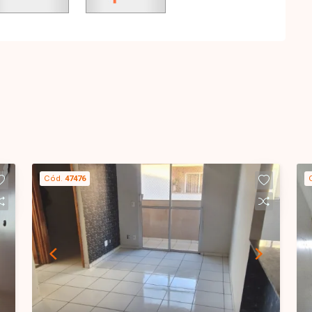
Cód.
47476