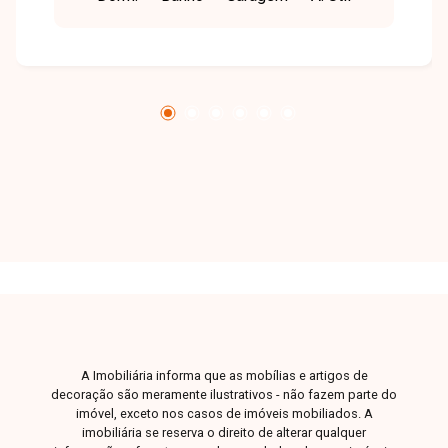
distribuídos e funcionais. O imóvel conta ainda
com uma vaga de garagem, sendo uma ótima
opção para quem busca praticidade e bom
custo-benefício. Entre em contato para mais
informações e agende sua visita.
A Imobiliária informa que as mobílias e artigos de
decoração são meramente ilustrativos - não fazem parte do
imóvel, exceto nos casos de imóveis mobiliados. A
imobiliária se reserva o direito de alterar qualquer