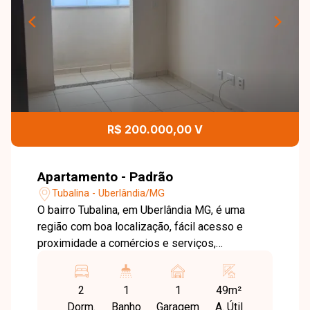
R$ 200.000,00 V
Apartamento - Padrão
Tubalina - Uberlândia/MG
O bairro Tubalina, em Uberlândia MG, é uma
região com boa localização, fácil acesso e
proximidade a comércios e serviços,
oferecendo praticidade no dia a dia. Excelente
apartamento com aproximadamente 49 m² de
2
1
1
49m²
área privativa, composto por sala, dois quartos,
Dorm.
Banho
Garagem
A. Útil
banheiro social e cozinha, com ambientes bem