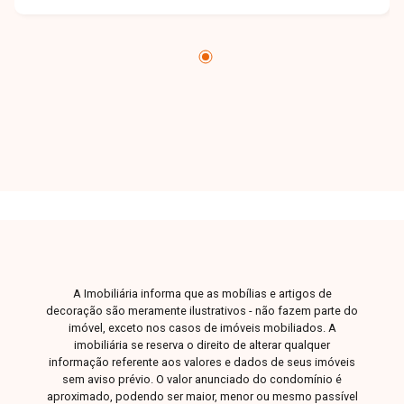
e viver em uma cobertura de altíssimo padrão,
sofisticação e segurança. Nossa equipe está
pronta para tirar suas dúvidas e te acompanhar
em cada etapa do processo. Fale conosco pelo
telefone ou WhatsApp: (34) 3230-9900, ou, se
preferir, venha até uma de nossas unidades e
converse pessoalmente com um dos nossos
consultores. Estamos aqui para te ajudar a
encontrar o imóvel ideal!
A Imobiliária informa que as mobílias e artigos de
decoração são meramente ilustrativos - não fazem parte do
imóvel, exceto nos casos de imóveis mobiliados. A
imobiliária se reserva o direito de alterar qualquer
informação referente aos valores e dados de seus imóveis
sem aviso prévio. O valor anunciado do condomínio é
aproximado, podendo ser maior, menor ou mesmo passível