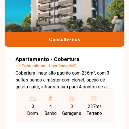
Consulte-nos
Apartamento - Cobertura
Copacabana - Uberlândia/MG
Cobertura linear alto padrão com 236m², com 3
suítes sendo a máster com closet, opção de
quarta suíte, infraestrutura para 4 pontos de ar
condicionado, ampla sala de estar e jantar, área
de serviço, acesso da cozinha para a varanda
3
4
3
237m²
gourmet, varanda multiuso, piscina privativa,
Dorm.
Banho
Garagens
Terreno
closet, lavabo, salão de festas, bicicletário e 3
vagas de garagem. Oportunidade fantástica de
morar em uma das melhores regiões da cidade