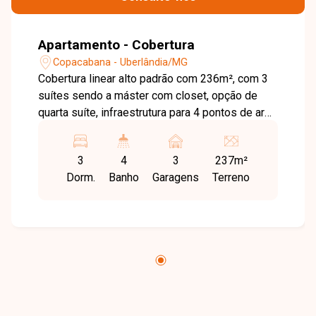
Apartamento - Cobertura
Copacabana - Uberlândia/MG
Cobertura linear alto padrão com 236m², com 3
suítes sendo a máster com closet, opção de
quarta suíte, infraestrutura para 4 pontos de ar
condicionado, ampla sala de estar e jantar, área
de serviço, acesso da cozinha para a varanda
3
4
3
237m²
gourmet, varanda multiuso, piscina privativa,
Dorm.
Banho
Garagens
Terreno
closet, lavabo, salão de festas, bicicletário e 3
vagas de garagem. Oportunidade fantástica de
morar em uma das melhores regiões da cidade
e viver em uma cobertura de altíssimo padrão,
sofisticação e segurança. Nossa equipe está
pronta para tirar suas dúvidas e te acompanhar
em cada etapa do processo. Fale conosco pelo
telefone ou WhatsApp: (34) 3230-9900, ou, se
preferir, venha até uma de nossas unidades e