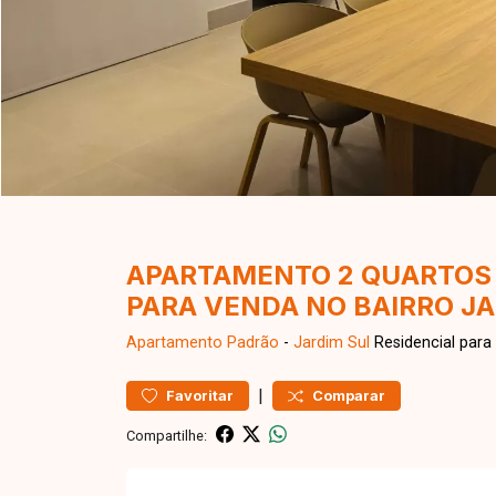
APARTAMENTO 2 QUARTOS 
PARA VENDA NO BAIRRO J
Apartamento
Padrão
-
Jardim Sul
Residencial para
|
Favoritar
Comparar
Compartilhe: