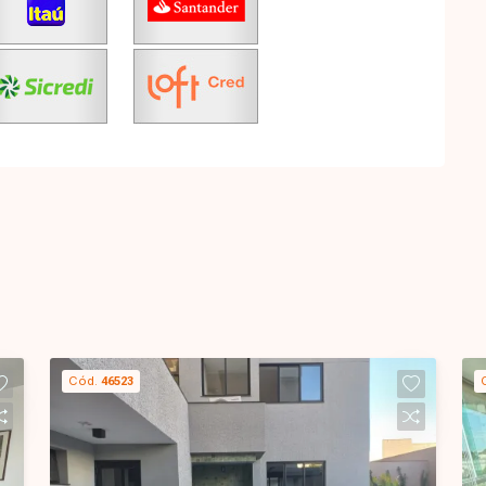
Cód.
46523