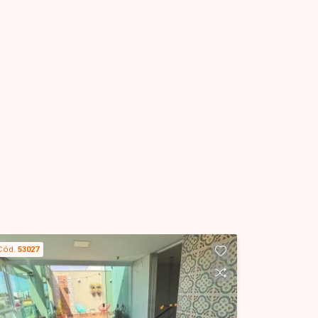
Cód.
53027