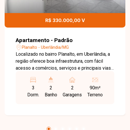
R$ 330.000,00 V
Apartamento - Padrão
Planalto - Uberlândia/MG
Localizado no bairro Planalto, em Uberlândia, a
região oferece boa infraestrutura, com fácil
acesso a comércios, serviços e principais vias
da cidade, sendo ideal para quem busca
praticidade e conforto no dia a dia. O imóvel
3
2
2
90m²
possui aproximadamente 90m² de área
Dorm.
Banho
Garagens
Terreno
privativa, com sala ampla com 2 sacadas, 3
quartos com armários sendo 1 suíte com box e
espelho, banheiro social com armários, box e
espelho, cozinha com armários, área de serviço,
além de 2 vagas de garagem. Uma excelente