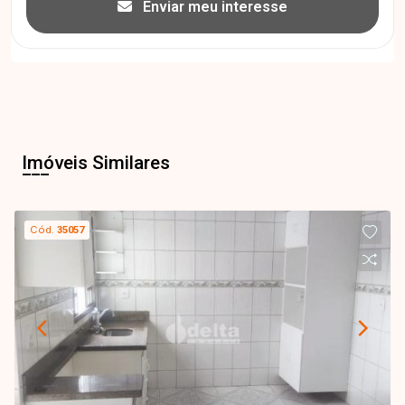
Enviar meu interesse
Imóveis Similares
Cód.
35057