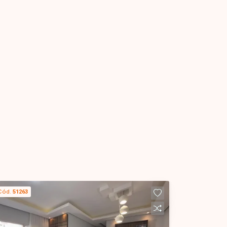
Cód.
51263