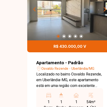
R$ 430.000,00 V
Apartamento - Padrão
Osvaldo Rezende - Uberlândia/MG
Localizado no bairro Osvaldo Rezende,
em Uberlândia-MG, este apartamento
está em uma região com excelente
infraestrutura, fácil acesso às principais
vias da cidade e próximo a
1
1
1
54m²
supermercados, escolas, farmácias,