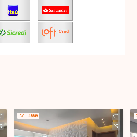
Cód.
48889