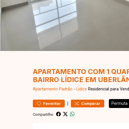
APARTAMENTO COM 1 QUAR
BAIRRO LÍDICE EM UBERL
Apartamento
Padrão
-
Lidice
Residencial para Ven
|
Permuta
Favoritar
Comparar
Compartilhe: