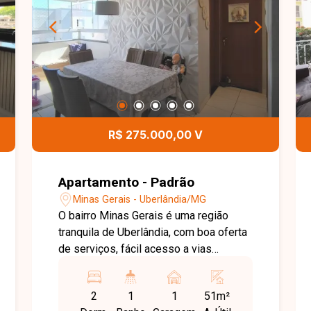
R$ 275.000,00 V
Apartamento - Padrão
Minas Gerais - Uberlândia/MG
O bairro Minas Gerais é uma região
tranquila de Uberlândia, com boa oferta
de serviços, fácil acesso a vias
importantes e ótima mobilidade urbana,
além de estar próximo a comércios,
2
1
1
51m²
escolas e opções do dia a dia,