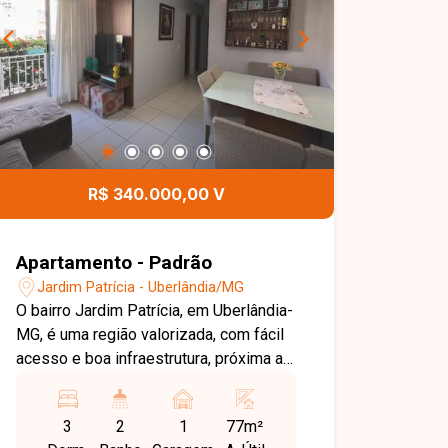
R$ 340.000,00 V
Apartamento - Padrão
Jardim Patrícia - Uberlândia/MG
O bairro Jardim Patrícia, em Uberlândia-
MG, é uma região valorizada, com fácil
acesso e boa infraestrutura, próxima a
comércios e serviços, proporcionando
praticidade e qualidade de vida. Sala
3
2
1
77m²
em ambientes bem distribuídos, 3