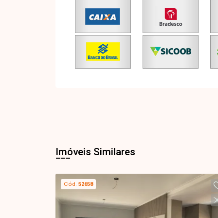
Imóveis Similares
Cód.
52658