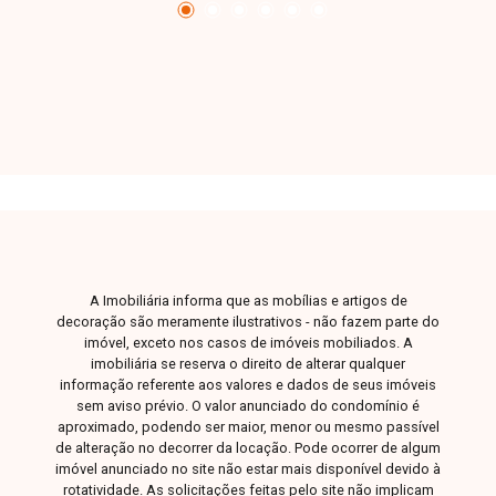
garagem. Sol da manhã e frente pra rua Uma
excelente oportunidade para quem busca
praticidade e localização estratégica. Entre em
contato para mais informações e agende sua
visita.
A Imobiliária informa que as mobílias e artigos de
decoração são meramente ilustrativos - não fazem parte do
imóvel, exceto nos casos de imóveis mobiliados. A
imobiliária se reserva o direito de alterar qualquer
informação referente aos valores e dados de seus imóveis
sem aviso prévio. O valor anunciado do condomínio é
aproximado, podendo ser maior, menor ou mesmo passível
de alteração no decorrer da locação. Pode ocorrer de algum
imóvel anunciado no site não estar mais disponível devido à
rotatividade. As solicitações feitas pelo site não implicam