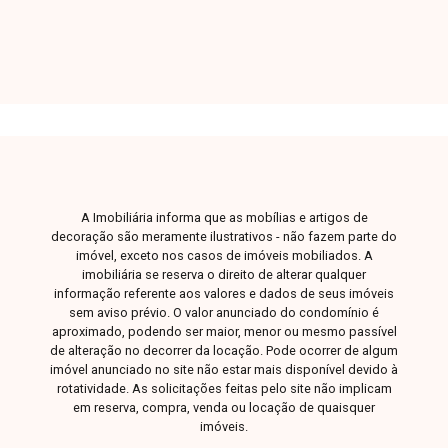
telefone ou WhatsApp: (34) 3230-9900, ou, se
preferir, venha até uma de nossas unidades e
converse pessoalmente com um dos nossos
consultores. Estamos aqui para te ajudar a
encontrar o imóvel ideal!
A Imobiliária informa que as mobílias e artigos de
decoração são meramente ilustrativos - não fazem parte do
imóvel, exceto nos casos de imóveis mobiliados. A
imobiliária se reserva o direito de alterar qualquer
informação referente aos valores e dados de seus imóveis
sem aviso prévio. O valor anunciado do condomínio é
aproximado, podendo ser maior, menor ou mesmo passível
de alteração no decorrer da locação. Pode ocorrer de algum
imóvel anunciado no site não estar mais disponível devido à
rotatividade. As solicitações feitas pelo site não implicam
em reserva, compra, venda ou locação de quaisquer
imóveis.