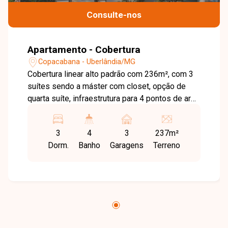
Consulte-nos
Apartamento - Cobertura
Copacabana - Uberlândia/MG
Cobertura linear alto padrão com 236m², com 3
suítes sendo a máster com closet, opção de
quarta suíte, infraestrutura para 4 pontos de ar
condicionado, ampla sala de estar e jantar, área
de serviço, acesso da cozinha para a varanda
3
4
3
237m²
gourmet, varanda multiuso, piscina privativa,
Dorm.
Banho
Garagens
Terreno
closet, lavabo, salão de festas, bicicletário e 3
vagas de garagem. Oportunidade fantástica de
morar em uma das melhores regiões da cidade
e viver em uma cobertura de altíssimo padrão,
sofisticação e segurança. Nossa equipe está
pronta para tirar suas dúvidas e te acompanhar
em cada etapa do processo. Fale conosco pelo