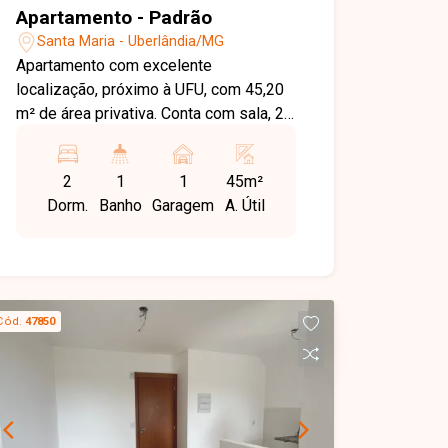
Apartamento - Padrão
Santa Maria - Uberlândia/MG
Apartamento com excelente
localização, próximo à UFU, com 45,20
m² de área privativa. Conta com sala, 2
quartos, banheiro social, cozinha, área
de serviço e 1 vaga de garagem. Ideal
2
1
1
45m²
para quem busca praticidade e fácil
Dorm.
Banho
Garagem
A. Útil
acesso à universidade e comércios da
região.
Cód.
47850