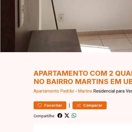
APARTAMENTO COM 2 QUAR
NO BAIRRO MARTINS EM U
Apartamento
Padrão
-
Martins
Residencial para Ve
|
Favoritar
Comparar
Compartilhe: