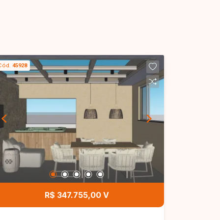
Cód.
45928
R$ 347.755,00 V