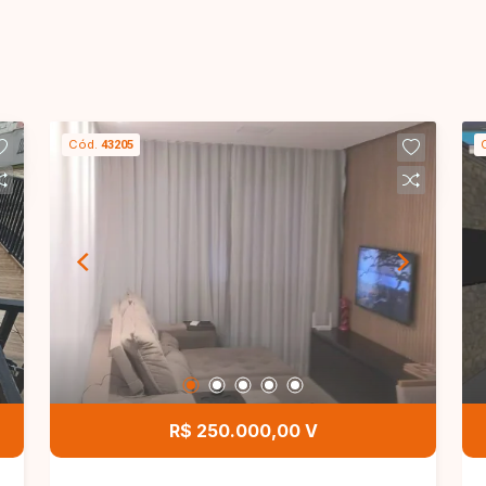
Cód.
43205
R$ 250.000,00 V