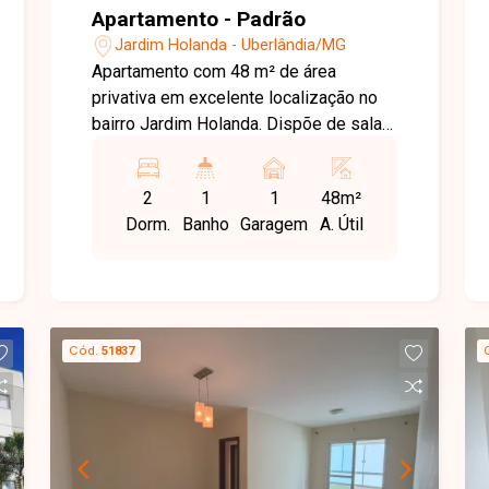
Apartamento - Padrão
Jardim Holanda - Uberlândia/MG
Apartamento com 48 m² de área
privativa em excelente localização no
bairro Jardim Holanda. Dispõe de sala
em dois ambientes com painel e
armário planejado, dois quartos com
2
1
1
48m²
armários, cozinha com armários
Dorm.
Banho
Garagem
A. Útil
planejados, banheiro social completo
com armário, box e espele. O
condomínio oferece três blocos com
sete andares, elevador, área comum
com quiosque e parquinho. Agende
Cód.
51837
agora mesmo uma visita e venha
conhecer pessoalmente todos os
detalhes deste incrível imóvel.
Estamos à disposição para esclarecer
suas dúvidas e auxiliar em todo o