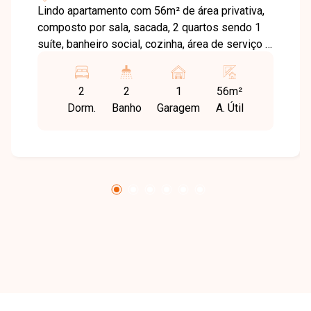
Lindo apartamento com 56m² de área privativa,
composto por sala, sacada, 2 quartos sendo 1
suíte, banheiro social, cozinha, área de serviço e
1 vaga de garagem. Condomínio com elevador,
espaço gourmet, salão de festas, playground,
2
2
1
56m²
piscina e portaria 24 horas.
Dorm.
Banho
Garagem
A. Útil