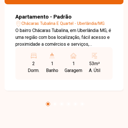
Apartamento - Padrão
Chácaras Tubalina E Quartel - Uberlândia/MG
O bairro Chácaras Tubalina, em Uberlândia MG, é
uma região com boa localização, fácil acesso e
proximidade a comércios e serviços,
proporcionando praticidade no dia a dia.
Apartamento com aproximadamente 53 m² de
2
1
1
53m²
área privativa, composto por sala com painel de
Dorm.
Banho
Garagem
A. Útil
TV, parede com espelho, sanca de gesso e
lustre, dois quartos ? sendo um com closet em
L ?, banheiro social com armário planejado e
cozinha com armários planejados, cooktop,
forno de embutir e sugar. O condomínio conta
com elevador, oferecendo mais comodidade.
Uma excelente oportunidade para quem busca
conforto e um imóvel bem equipado. Entre em
contato para mais informações e agende sua