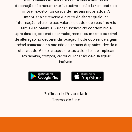
A Imobiliária informa que as mobílias e artigos de
churrasqueira. Sua arquitetura contemporânea,
decoração são meramente ilustrativos - não fazem parte do
ambientes harmoniosos e acabamento refinado
imóvel, exceto nos casos de imóveis mobiliados. A
transformam o empreendimento em uma
imobiliária se reserva o direito de alterar qualquer
informação referente aos valores e dados de seus imóveis
verdadeira experiência de morar bem. Entre em
sem aviso prévio. O valor anunciado do condomínio é
contato para mais informações e conheça o
aproximado, podendo ser maior, menor ou mesmo passível
Akoya Colina, um empreendimento exclusivo
de alteração no decorrer da locação. Pode ocorrer de algum
que redefine o conceito de alto padrão em
imóvel anunciado no site não estar mais disponível devido à
rotatividade. As solicitações feitas pelo site não implicam
Uberlândia.
em reserva, compra, venda ou locação de quaisquer
imóveis.
Política de Privacidade
Termo de Uso