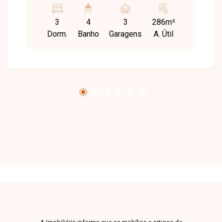
padrão, segurança e localização privilegiada.
Com fácil acesso aos principais centros
3
4
3
286m²
comerciais, serviços e áreas de lazer, o bairro
Dorm.
Banho
Garagens
A. Útil
proporciona exclusividade, conforto e excelente
qualidade de vida. Apartamentos com 262m² e
286m² de área privativa, todos com varanda
privativa e ambientes amplos projetados para
oferecer sofisticação e bem-estar. O
empreendimento conta ainda com exclusivas
coberturas duplex de 513m² e 575m²,
concebidas para proporcionar ainda mais
conforto, integração dos espaços e uma vista
privilegiada da cidade. O Akoya Colina dispõe
de estrutura completa de lazer, incluindo Akoya
Sky Lounge nos 19º e 20º andares com piscina
indoor, sauna, academia e Espaço Gourmet
Adega, além de salão de festas, coworking, pet
place, brinquedoteca, sala de jogos, espaço
beleza, piscina externa e área gourmet com