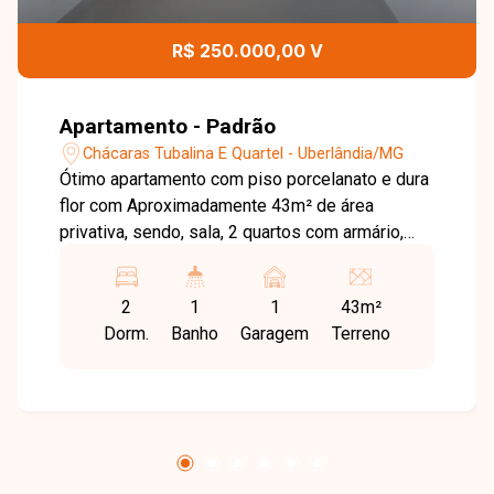
R$ 250.000,00 V
Apartamento - Padrão
Chácaras Tubalina E Quartel - Uberlândia/MG
Ótimo apartamento com piso porcelanato e dura
flor com Aproximadamente 43m² de área
privativa, sendo, sala, 2 quartos com armário,
banheiro social com armário, cozinha com
armários planejados, área de serviço e 1 vaga
2
1
1
43m²
de garagem. Condomínio com gás canalizado,
Dorm.
Banho
Garagem
Terreno
playground, jardim e piscina. Agende agora
mesmo uma visita e venha conhecer
pessoalmente todos os detalhes deste incrível
imóvel. Estamos à disposição para esclarecer
suas dúvidas e auxiliar em todo o processo.
Entre em contato conosco pelo telefone ou