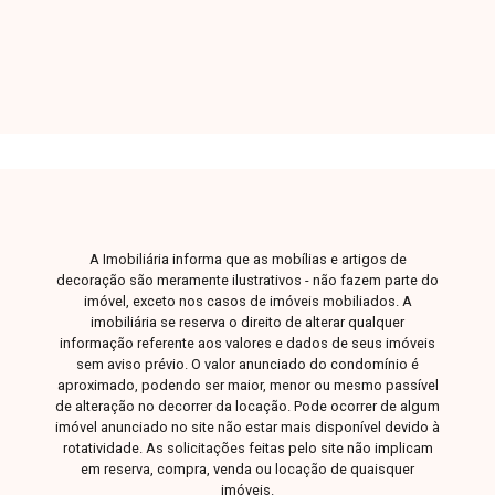
WhatsApp no número 32309900 ou venha
conhecer nosso espaço e conversar
pessoalmente com um consultor que irá te
auxiliar na busca pelo imóvel que você busca.
Temos 3 unidades para te receber, no Centro,
Zona Sul ou Zona Leste: Av. João Naves de
Ávila, 257 - Centro Rua Rafael Marino Neto, 135
- Jardim Karaíba Av. Dr. Laerte Vieira Gonçalves,
607 ? Santa Mônica
A Imobiliária informa que as mobílias e artigos de
decoração são meramente ilustrativos - não fazem parte do
imóvel, exceto nos casos de imóveis mobiliados. A
imobiliária se reserva o direito de alterar qualquer
informação referente aos valores e dados de seus imóveis
sem aviso prévio. O valor anunciado do condomínio é
aproximado, podendo ser maior, menor ou mesmo passível
de alteração no decorrer da locação. Pode ocorrer de algum
imóvel anunciado no site não estar mais disponível devido à
rotatividade. As solicitações feitas pelo site não implicam
em reserva, compra, venda ou locação de quaisquer
imóveis.