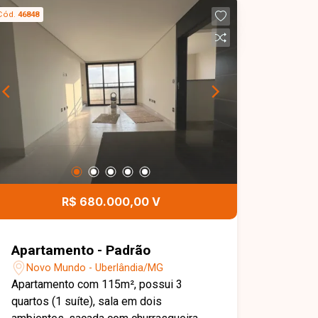
Cód.
46848
R$ 680.000,00 V
Apartamento - Padrão
Novo Mundo - Uberlândia/MG
Apartamento com 115m², possui 3
quartos (1 suíte), sala em dois