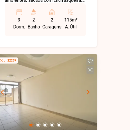
ambientes, sacada com churrasqueira,
cozinha, área de serviço e 2 vagas de
garagem. O prédio conta com elevador
3
2
2
115m²
e área de lazer com playground.
Dorm.
Banho
Garagens
A. Útil
Acabamento de qualidade e localização
privilegiada.
Cód.
22267