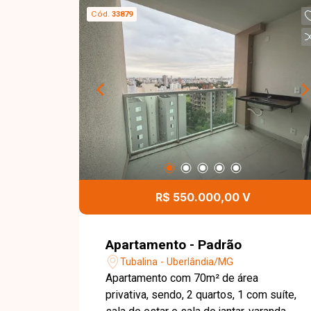
Cód.
33879
R$ 550.000,00 V
Apartamento - Padrão
Tubalina - Uberlândia/MG
Apartamento com 70m² de área
privativa, sendo, 2 quartos, 1 com suíte,