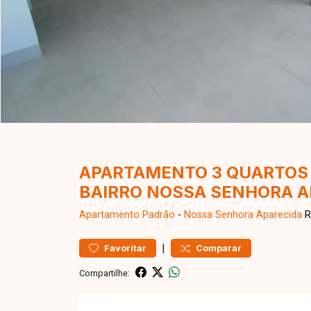
APARTAMENTO 3 QUARTOS 
BAIRRO NOSSA SENHORA A
Apartamento
Padrão
-
Nossa Senhora Aparecida
R
|
Favoritar
Comparar
Compartilhe: