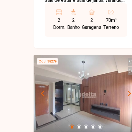
sala de estar e sala de jantar, varanda,
cozinha , área de serviço, banheiro
social, 2 vagas de garagem e 2
2
2
2
70m²
elevadores em cada torre.
Dorm.
Banho
Garagens
Terreno
Cód.
38279