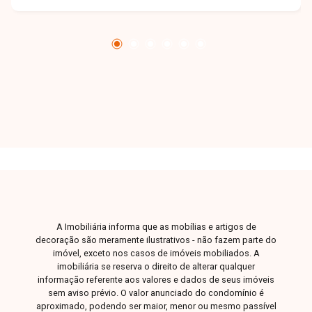
uma visita e venha conhecer pessoalmente
todos os detalhes deste incrível imóvel.
Estamos à disposição para esclarecer suas
dúvidas e auxiliar em todo o processo. Entre em
contato conosco pelo telefone ou WhatsApp no
número 32309900 ou venha conhecer nosso
espaço e conversar pessoalmente com um
consultor que irá te auxiliar na busca pelo imóvel
que você busca. Temos 3 unidades para te
receber, no Centro, Zona Sul ou Zona Leste: Av.
João Naves de Ávila, 257 - Centro Rua Rafael
Marino Neto, 135 - Jardim Karaíba Av. Dr. Laerte
Vieira Gonçalves, 607 - Santa Mônica
A Imobiliária informa que as mobílias e artigos de
decoração são meramente ilustrativos - não fazem parte do
imóvel, exceto nos casos de imóveis mobiliados. A
imobiliária se reserva o direito de alterar qualquer
informação referente aos valores e dados de seus imóveis
sem aviso prévio. O valor anunciado do condomínio é
aproximado, podendo ser maior, menor ou mesmo passível