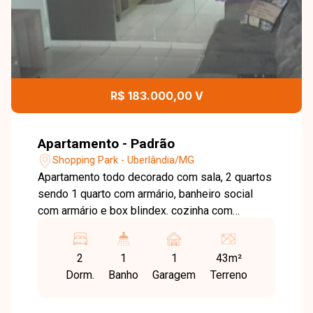
R$ 183.000,00 V
Apartamento - Padrão
Shopping Park - Uberlândia/MG
Apartamento todo decorado com sala, 2 quartos
sendo 1 quarto com armário, banheiro social
com armário e box blindex. cozinha com
armários e blindex separando lavanderia; sala
com painel, nichos e espelho. Condomínio com
2
1
1
43m²
gás canalizado, portaria 24hs, piscina adulto e
Dorm.
Banho
Garagem
Terreno
infantil, parquinho, salão de festas, espaço
gourmet com churrasqueira, quadra
poliesportiva e academia. Agende agora mesmo