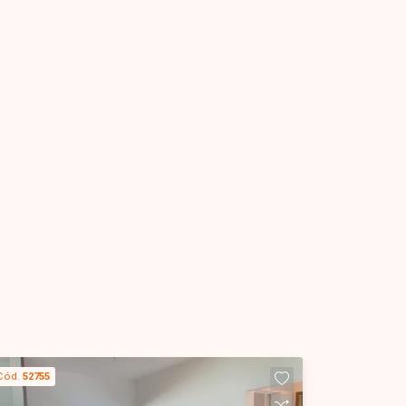
Cód.
52755