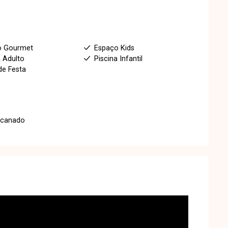
1
o Gourmet
Espaço Kids
a Adulto
Piscina Infantil
de Festa
ncanado