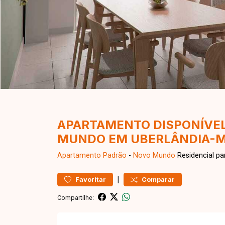
APARTAMENTO DISPONÍVEL
MUNDO EM UBERLÂNDIA-
Apartamento
Padrão
-
Novo Mundo
Residencial pa
|
Favoritar
Comparar
Compartilhe: