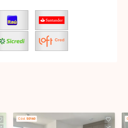
Cód.
50160