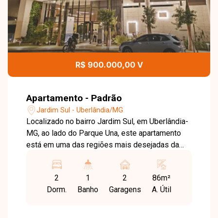
R$ 900.000,00 V
Apartamento - Padrão
Jardim Sul - Uberlândia/MG
Localizado no bairro Jardim Sul, em Uberlândia-
MG, ao lado do Parque Una, este apartamento
está em uma das regiões mais desejadas da
cidade, unindo modernidade, lazer e praticidade.
O bairro se destaca pelo alto padrão, excelente
2
1
2
86m²
infraestrutura, proximidade com áreas verdes e
Dorm.
Banho
Garagens
A. Útil
fácil acesso aos principais pontos urbanos. O
apartamento possui 86 m², com sala integrada
com varanda gourmet ampla, ideal para receber