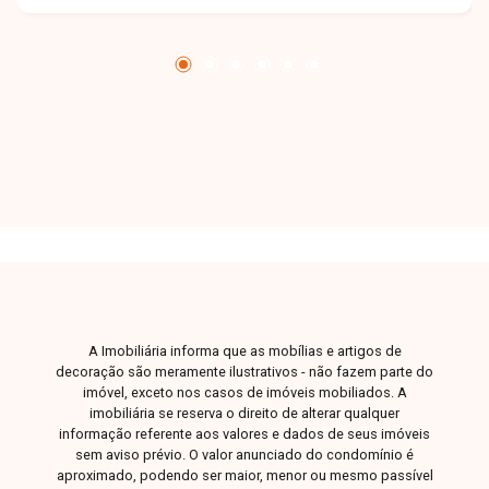
amigos e familiares, 2 quartos, ambos suítes,
banheiros das suítes bem distribuídos, cozinha
funcional e 2 vagas de garagem. O condomínio
oferece áreas comuns decoradas e equipadas,
lobby com pé-direito duplo, piscina adulto com
raia de 18 m e piscina infantil climatizadas,
sauna, quadra de beach tennis, coworking, snack
point, pet place, espaço pet e horta comunitária,
proporcionando conforto e lazer completos.
Uma oportunidade única para quem busca
conforto, sofisticação e qualidade de vida em
um endereço privilegiado. Entre em contato e
agende sua visita para conhecer este excelente
A Imobiliária informa que as mobílias e artigos de
apartamento.
decoração são meramente ilustrativos - não fazem parte do
imóvel, exceto nos casos de imóveis mobiliados. A
imobiliária se reserva o direito de alterar qualquer
informação referente aos valores e dados de seus imóveis
sem aviso prévio. O valor anunciado do condomínio é
aproximado, podendo ser maior, menor ou mesmo passível