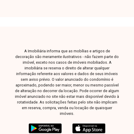
banheiro completo, sala integrada com sofá,
painel para TV, televisão LED, cortina, cozinha
com bancadas em granito, armários planejados,
cristaleira, micro-ondas, geladeira e cooktop,
além de sacada e 01 vaga de garagem. Todos
os móveis e eletrodomésticos são novos e
nunca foram utilizados. O prédio é novo e
A Imobiliária informa que as mobílias e artigos de
oferece elevador, salão de festas e espaço para
decoração são meramente ilustrativos - não fazem parte do
academia, proporcionando mais conforto e
imóvel, exceto nos casos de imóveis mobiliados. A
comodidade aos moradores. Esta é uma
imobiliária se reserva o direito de alterar qualquer
informação referente aos valores e dados de seus imóveis
excelente oportunidade para quem busca um
sem aviso prévio. O valor anunciado do condomínio é
imóvel moderno, completo e pronto para morar
aproximado, podendo ser maior, menor ou mesmo passível
ou investir. Agende uma visita e venha conhecer
de alteração no decorrer da locação. Pode ocorrer de algum
todos os detalhes deste apartamento.
imóvel anunciado no site não estar mais disponível devido à
rotatividade. As solicitações feitas pelo site não implicam
em reserva, compra, venda ou locação de quaisquer
imóveis.