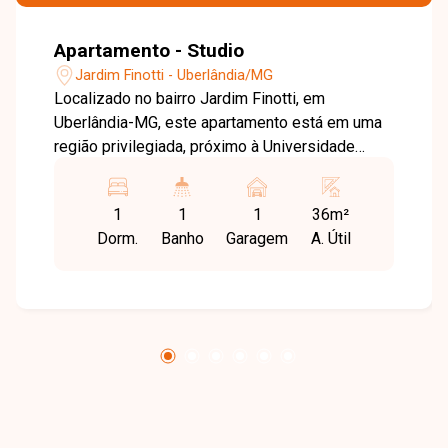
Apartamento - Studio
Jardim Finotti - Uberlândia/MG
Localizado no bairro Jardim Finotti, em
Uberlândia-MG, este apartamento está em uma
região privilegiada, próximo à Universidade
Federal de Uberlândia (UFU), com fácil acesso
às principais avenidas da cidade e cercado por
1
1
1
36m²
supermercados, farmácias, restaurantes,
Dorm.
Banho
Garagem
A. Útil
escolas e diversos comércios e serviços,
proporcionando praticidade e excelente
qualidade de vida. O imóvel é um apartamento
studio, totalmente mobiliado e vendido na
modalidade porteira fechada, com
aproximadamente 01 quarto equipado com
armário planejado, cabeceira com iluminação
embutida, papel de parede, cama de casal,
cortina e ar-condicionado. Conta ainda com