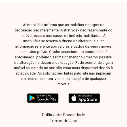
256,00, tornando o custo-benefício ainda mais
atrativo. Localizado no Tibery, um dos bairros
mais valorizados de Uberlândia, o apartamento
está próximo a comércios, supermercados,
A Imobiliária informa que as mobílias e artigos de
escolas, farmácias e com fácil acesso às
decoração são meramente ilustrativos - não fazem parte do
principais vias da cidade.
imóvel, exceto nos casos de imóveis mobiliados. A
imobiliária se reserva o direito de alterar qualquer
informação referente aos valores e dados de seus imóveis
sem aviso prévio. O valor anunciado do condomínio é
aproximado, podendo ser maior, menor ou mesmo passível
de alteração no decorrer da locação. Pode ocorrer de algum
imóvel anunciado no site não estar mais disponível devido à
rotatividade. As solicitações feitas pelo site não implicam
em reserva, compra, venda ou locação de quaisquer
imóveis.
Política de Privacidade
Termo de Uso