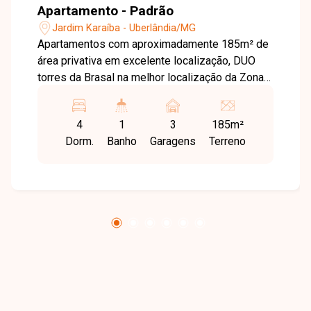
Apartamento - Padrão
Jardim Karaíba - Uberlândia/MG
Apartamentos com aproximadamente 185m² de
área privativa em excelente localização, DUO
torres da Brasal na melhor localização da Zona
Sul. Possui sala ampla em 2 ambientes, varanda
gourmet, lavabo, 4 suítes, área de serviço com
4
1
3
185m²
banheiro e 3 vagas de garagem. Condomínio
Dorm.
Banho
Garagens
Terreno
com área de lazer completa, coworking, espaço
bem-estar com sauna, piscina, playground e
quadra poliesportiva com valor avaliado de R$
1.000,00