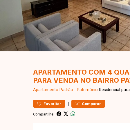
APARTAMENTO COM 4 QUAR
PARA VENDA NO BAIRRO P
Apartamento
Padrão
-
Patrimônio
Residencial par
|
Favoritar
Comparar
Compartilhe: