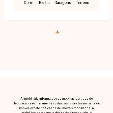
Dorm.
Banho
Garagens
Terreno
closet, lavabo, salão de festas, bicicletário e 3
vagas de garagem. Oportunidade fantástica de
morar em uma das melhores regiões da cidade
e viver em uma cobertura de altíssimo padrão,
sofisticação e segurança. Nossa equipe está
pronta para tirar suas dúvidas e te acompanhar
em cada etapa do processo. Fale conosco pelo
telefone ou WhatsApp: (34) 3230-9900, ou, se
preferir, venha até uma de nossas unidades e
converse pessoalmente com um dos nossos
consultores. Estamos aqui para te ajudar a
encontrar o imóvel ideal!
A Imobiliária informa que as mobílias e artigos de
decoração são meramente ilustrativos - não fazem parte do
imóvel, exceto nos casos de imóveis mobiliados. A
imobiliária se reserva o direito de alterar qualquer