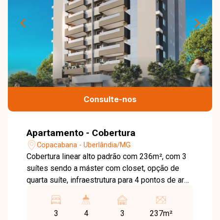
Consulte-nos
Apartamento - Cobertura
Copacabana - Uberlândia/MG
Cobertura linear alto padrão com 236m², com 3
suítes sendo a máster com closet, opção de
quarta suíte, infraestrutura para 4 pontos de ar
condicionado, ampla sala de estar e jantar, área
de serviço, acesso da cozinha para a varanda
3
4
3
237m²
gourmet, varanda multiuso, piscina privativa,