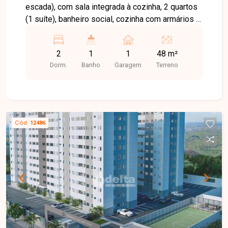
escada), com sala integrada à cozinha, 2 quartos
(1 suíte), banheiro social, cozinha com armários e
1 vaga de garagem. Ótima opção compacta e
funcional em localização privilegiada.
2
1
1
48 m²
Dorm.
Banho
Garagem
Terreno
Cód.
12486