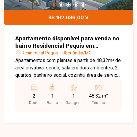
R$ 162.636,00 V
Apartamento disponível para venda no
bairro Residencial Pequis em
Uberlândia-MG
Residencial Pequis - Uberlândia/MG
Apartamentos com plantas a partir de 48,32m² de
área privativa, sendo, sala em dois ambientes, 2
quartos, banheiro social, cozinha, área de serviço,
1 vaga de garagem. Valores a partir de R$
173.692,00 Consulte disponibilidade! Agende
2
1
1
48.32 m²
agora mesmo uma visita e venha conhecer
Dorm.
Banho
Garagem
Terreno
pessoalmente todos os detalhes deste incrível
imóvel. Estamos à disposição para esclarecer
suas dúvidas e auxiliar em todo o processo.
Entre em contato conosco pelo telefone ou
WhatsApp no número (34) 3230-9900 ou venha