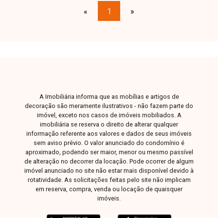
conhecer nosso espaço e conversar
«
1
»
pessoalmente com um consultor que irá te
auxiliar na busca pelo imóvel que você busca.
Temos 3 unidades para te receber, no Centro,
Zona Sul ou Zona Leste: Av. João Naves de Ávila,
257 - Centro Rua Rafael Marino Neto, 135 -
Jardim Karaíba Av. Dr. Laerte Vieira Gonçalves,
607 - Santa Mônica
A Imobiliária informa que as mobílias e artigos de
decoração são meramente ilustrativos - não fazem parte do
imóvel, exceto nos casos de imóveis mobiliados. A
imobiliária se reserva o direito de alterar qualquer
informação referente aos valores e dados de seus imóveis
sem aviso prévio. O valor anunciado do condomínio é
aproximado, podendo ser maior, menor ou mesmo passível
de alteração no decorrer da locação. Pode ocorrer de algum
imóvel anunciado no site não estar mais disponível devido à
rotatividade. As solicitações feitas pelo site não implicam
em reserva, compra, venda ou locação de quaisquer
imóveis.