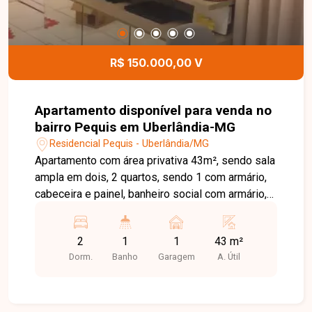
Entre em contato e agende sua visita!
R$ 150.000,00 V
Apartamento disponível para venda no
bairro Pequis em Uberlândia-MG
Residencial Pequis - Uberlândia/MG
Apartamento com área privativa 43m², sendo sala
ampla em dois, 2 quartos, sendo 1 com armário,
cabeceira e painel, banheiro social com armário,
espelho e box, cozinha com armários, lavanderia
e 1 vaga de garagem. Agende agora mesmo uma
2
1
1
43 m²
visita e venha conhecer pessoalmente todos os
Dorm.
Banho
Garagem
A. Útil
detalhes deste incrível imóvel. Estamos à
disposição para esclarecer suas dúvidas e
auxiliar em todo o processo. Entre em contato
conosco pelo telefone ou WhatsApp no número