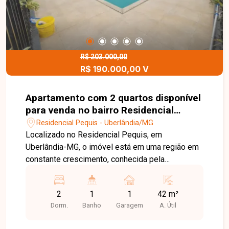
R$ 203.000,00
R$ 190.000,00 V
Apartamento com 2 quartos disponível
para venda no bairro Residencial
Pequis em Uberlândia-MG
Residencial Pequis - Uberlândia/MG
Localizado no Residencial Pequis, em
Uberlândia-MG, o imóvel está em uma região em
constante crescimento, conhecida pela
tranquilidade e praticidade no dia a dia. O bairro
conta com fácil acesso a supermercados,
2
1
1
42 m²
escolas e farmácias, além de oferecer uma boa
Dorm.
Banho
Garagem
A. Útil
infraestrutura urbana, ideal para quem busca
qualidade de vida e comodidade. O imóvel