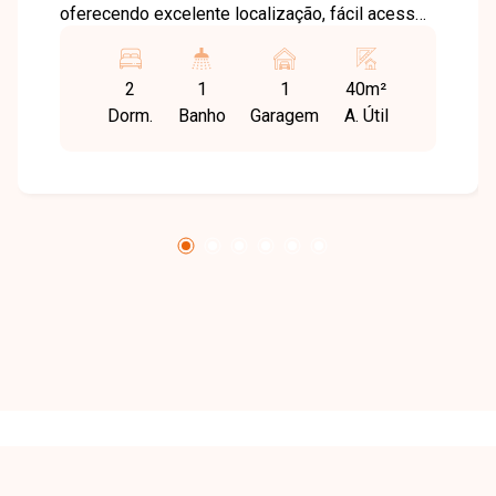
oferecendo excelente localização, fácil acesso
e proximidade com comércios, serviços e
opções de lazer. A infraestrutura do bairro
2
1
1
40m²
proporciona praticidade e qualidade de vida para
Dorm.
Banho
Garagem
A. Útil
toda a família. Apartamento com sala ampla,
dois quartos, banheiro social, cozinha funcional
e lavanderia independente, com ambientes bem
distribuídos e confortáveis. Conta ainda com
uma vaga de garagem e está localizado em
andar alto com elevador. Entre os diferenciais,
destacam-se a posição de sol da manhã, telas
de proteção nas janelas e pintura nova,
proporcionando mais conforto e praticidade para
os moradores. O condomínio oferece portaria 24
horas e espaço gourmet, garantindo segurança e
lazer no dia a dia. Entre em contato para mais
informações e conheça esta excelente
oportunidade de morar no bairro Shopping Park.