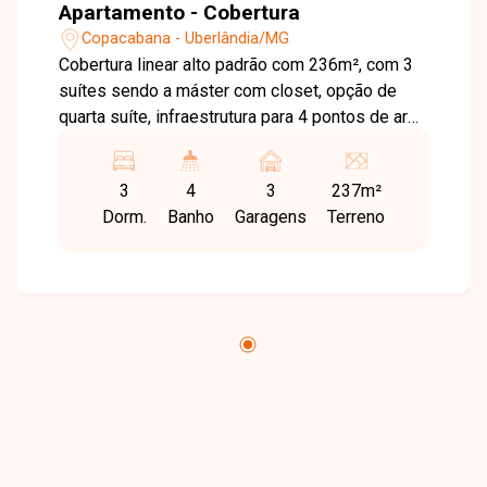
Apartamento - Cobertura
Copacabana - Uberlândia/MG
Cobertura linear alto padrão com 236m², com 3
suítes sendo a máster com closet, opção de
quarta suíte, infraestrutura para 4 pontos de ar
condicionado, ampla sala de estar e jantar, área
de serviço, acesso da cozinha para a varanda
3
4
3
237m²
gourmet, varanda multiuso, piscina privativa,
Dorm.
Banho
Garagens
Terreno
closet, lavabo, salão de festas, bicicletário e 3
vagas de garagem. Oportunidade fantástica de
morar em uma das melhores regiões da cidade
e viver em uma cobertura de altíssimo padrão,
sofisticação e segurança. Nossa equipe está
pronta para tirar suas dúvidas e te acompanhar
em cada etapa do processo. Fale conosco pelo
telefone ou WhatsApp: (34) 3230-9900, ou, se
preferir, venha até uma de nossas unidades e
converse pessoalmente com um dos nossos
consultores. Estamos aqui para te ajudar a