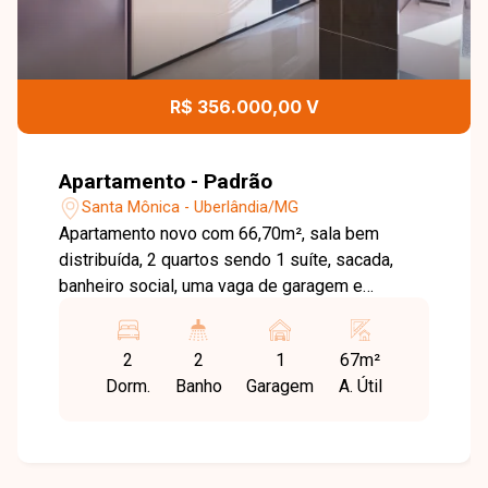
R$ 356.000,00 V
Apartamento - Padrão
Santa Mônica - Uberlândia/MG
Apartamento novo com 66,70m², sala bem
distribuída, 2 quartos sendo 1 suíte, sacada,
banheiro social, uma vaga de garagem e
elevador. Ideal para quem busca praticidade em
um imóvel moderno e funcional.
2
2
1
67m²
Dorm.
Banho
Garagem
A. Útil