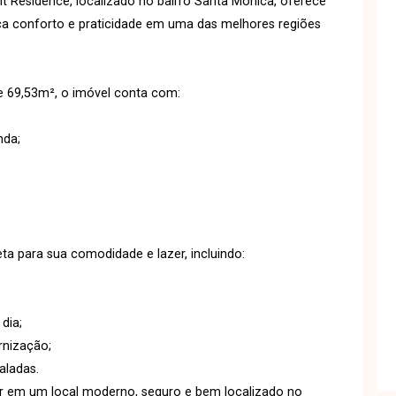
 Residence, localizado no bairro Santa Mônica, oferece
a conforto e praticidade em uma das melhores regiões
 69,53m², o imóvel conta com:
nda;
a para sua comodidade e lazer, incluindo:
dia;
rnização;
aladas.
ar em um local moderno, seguro e bem localizado no