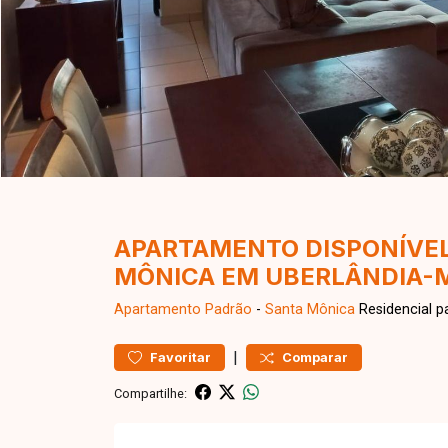
APARTAMENTO DISPONÍVEL
MÔNICA EM UBERLÂNDIA-
Apartamento
Padrão
-
Santa Mônica
Residencial p
|
Favoritar
Comparar
Compartilhe: