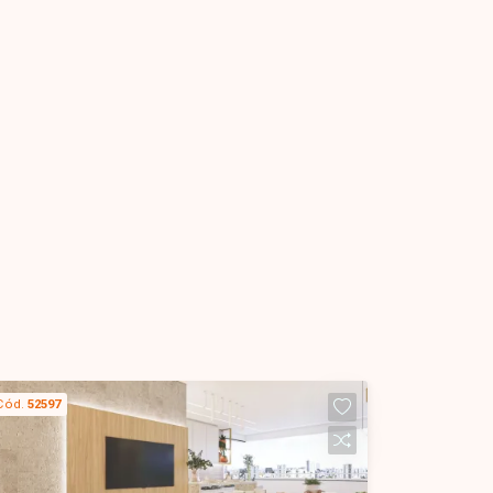
Cód.
52597