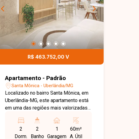
R$ 463.752,00 V
Apartamento - Padrão
Santa Mônica - Uberlândia/MG
Localizado no bairro Santa Mônica, em
Uberlândia-MG, este apartamento está
em uma das regiões mais valorizadas
da cidade, com excelente infraestrutura
e fácil acesso às principais avenidas.
2
2
1
60m²
Além disso, está próximo a
Dorm.
Banho
Garagem
A. Útil
universidades, supermercados,