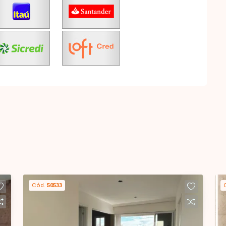
Cód.
50533