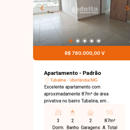
R$ 780.000,00 V
Apartamento - Padrão
Tubalina - Uberlândia/MG
Excelente apartamento com
aproximadamente 87m² de área
privativa no bairro Tubalina, em
Uberlândia-MG. Localizado em uma
região valorizada e de fácil acesso, o
3
2
2
87m²
bairro oferece praticidade no dia a dia,
Dorm.
Banho
Garagens
A. Total
com proximidade a supermercados,