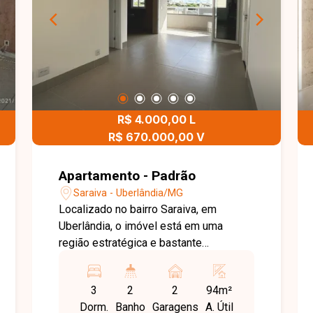
R$ 4.000,00 L
R$ 670.000,00 V
Apartamento - Padrão
Saraiva - Uberlândia/MG
Localizado no bairro Saraiva, em
Uberlândia, o imóvel está em uma
região estratégica e bastante
valorizada, oferecendo praticidade,
mobilidade e fácil acesso a comércios,
3
2
2
94m²
serviços, escolas e importantes vias da
Dorm.
Banho
Garagens
A. Útil
cidade, garantindo mais qualidade de