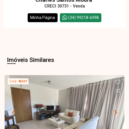
CRECI 30731 - Venda
Minha Página
(34) 99218-6098
Imóveis Similares
Cód.
45327