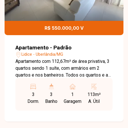
R$ 550.000,00 V
Apartamento - Padrão
Lidice - Uberlândia/MG
Apartamento com 112,67m² de área privativa, 3
quartos sendo 1 suíte, com armários em 2
quartos e nos banheiros. Todos os quartos e a
sala possuem sacadas, garantindo ótima
ventilação e luminosidade natural. Sala ampla
3
3
1
113m²
em 2 ambientes, cozinha montada com armários
Dorm.
Banho
Garagem
A. Útil
planejados, área de serviço com despensa e
banheiro de empregada. 1 vaga de garagem.
Condomínio com elevador e salão de festas.
Localização central, próxima a comércios,