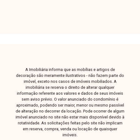
funcionalidade no dia a dia. No segundo piso,
dispõe de uma confortável sala de estar,
banheiro social com armário, escritório com
móveis planejados e uma sacada gourmet com
churrasqueira, ideal para momentos de lazer. O
imóvel possui ainda 1 vaga de garagem coberta.
Uma excelente oportunidade para quem busca
conforto, praticidade e um imóvel diferenciado
em uma das melhores regiões da cidade. Entre
A Imobiliária informa que as mobílias e artigos de
em contato e agende sua visita!
decoração são meramente ilustrativos - não fazem parte do
imóvel, exceto nos casos de imóveis mobiliados. A
imobiliária se reserva o direito de alterar qualquer
informação referente aos valores e dados de seus imóveis
sem aviso prévio. O valor anunciado do condomínio é
aproximado, podendo ser maior, menor ou mesmo passível
de alteração no decorrer da locação. Pode ocorrer de algum
imóvel anunciado no site não estar mais disponível devido à
rotatividade. As solicitações feitas pelo site não implicam
em reserva, compra, venda ou locação de quaisquer
imóveis.