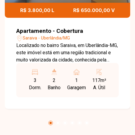
R$ 3.800,00 L
R$ 650.000,00 V
Apartamento - Cobertura
Saraiva - Uberlândia/MG
Localizado no bairro Saraiva, em Uberlândia-MG,
este imóvel está em uma região tradicional e
muito valorizada da cidade, conhecida pela
excelente localização e fácil acesso ao centro.
O bairro oferece ampla variedade de comércios,
3
2
1
117m²
escolas, serviços e opções de lazer, além de
Dorm.
Banho
Garagem
A. Útil
proporcionar praticidade e qualidade de vida
para quem busca morar bem. Cobertura dúplex
com excelente distribuição de espaços. No
primeiro piso, conta com sala ampla, 2 quartos
com guarda-roupas embutidos, banheiro social
com armários, cozinha com armários planejados
e lavanderia também com armários, garantindo