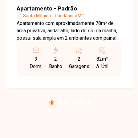
Apartamento - Padrão
Santa Mônica - Uberlândia/MG
Apartamento com aproximadamente 78m² de
área privativa, andar alto, lado do sol da manhã,
possui sala ampla em 2 ambientes com painel
de TV e aparador, além de espelho decorativo
na sala de jantar, 3 quartos com armários sendo
3
2
2
82m²
1 suíte, banheiro social com box em blindex,
Dorm.
Banho
Garagens
A. Útil
cozinha planejada com armários de primeira
linha, área de serviço independente e 2 vagas
de garagem cobertas e independentes. Vista
privilegiada de toda a cidade, ambiente bem
ventilado. Condomínio com portaria em horário
comercial de segunda a sexta.