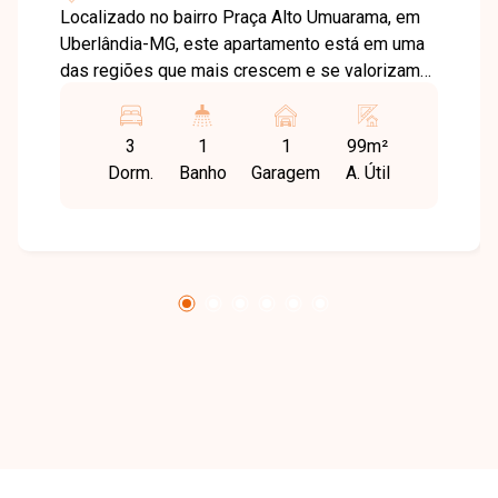
Localizado no bairro Praça Alto Umuarama, em
Uberlândia-MG, este apartamento está em uma
das regiões que mais crescem e se valorizam
na cidade, oferecendo excelente infraestrutura,
fácil acesso às principais avenidas e
3
1
1
99m²
proximidade com supermercados, escolas,
Dorm.
Banho
Garagem
A. Útil
farmácias, academias, restaurantes e diversos
comércios e serviços, proporcionando
praticidade e qualidade de vida. O imóvel é um
apartamento térreo com aproximadamente 99
m² de área privativa, distribuídos em sala ampla
para 02 ambientes, 03 quartos, sendo 01 suíte,
banheiro social, cozinha espaçosa e bem
planejada, além de área de serviço
independente. Os ambientes são amplos, bem
iluminados e funcionais, proporcionando
conforto e excelente aproveitamento dos
espaços para toda a família. Esta é uma
excelente oportunidade para quem busca um