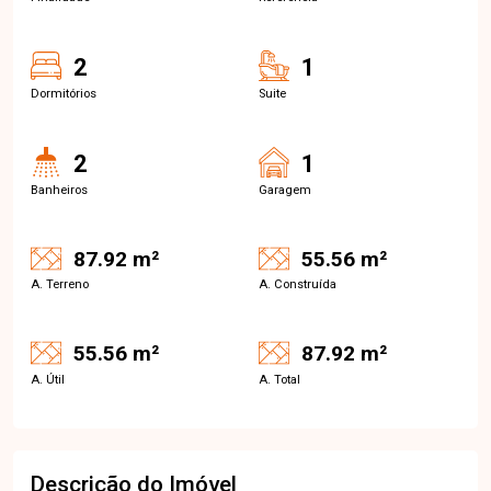
2
1
Dormitórios
Suite
2
1
Banheiros
Garagem
87.92 m²
55.56 m²
A. Terreno
A. Construída
55.56 m²
87.92 m²
A. Útil
A. Total
Descrição do Imóvel