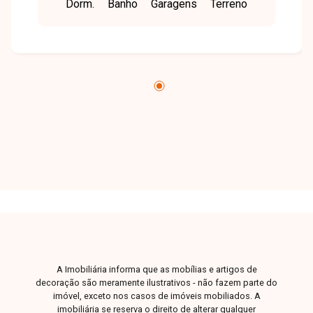
Dorm.
Banho
Garagens
Terreno
closet, lavabo, salão de festas, bicicletário e 3
vagas de garagem. Oportunidade fantástica de
morar em uma das melhores regiões da cidade
e viver em uma cobertura de altíssimo padrão,
sofisticação e segurança. Nossa equipe está
pronta para tirar suas dúvidas e te acompanhar
em cada etapa do processo. Fale conosco pelo
telefone ou WhatsApp: (34) 3230-9900, ou, se
preferir, venha até uma de nossas unidades e
converse pessoalmente com um dos nossos
consultores. Estamos aqui para te ajudar a
encontrar o imóvel ideal!
A Imobiliária informa que as mobílias e artigos de
decoração são meramente ilustrativos - não fazem parte do
imóvel, exceto nos casos de imóveis mobiliados. A
imobiliária se reserva o direito de alterar qualquer