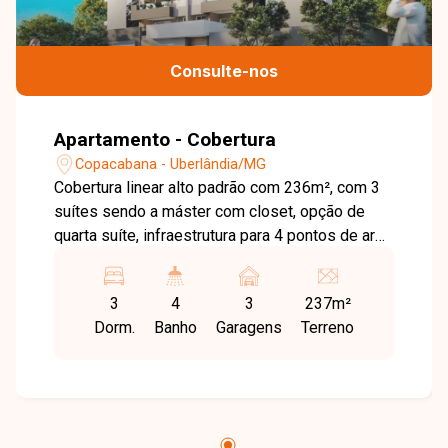
Consulte-nos
Apartamento - Cobertura
Copacabana - Uberlândia/MG
Cobertura linear alto padrão com 236m², com 3
suítes sendo a máster com closet, opção de
quarta suíte, infraestrutura para 4 pontos de ar
condicionado, ampla sala de estar e jantar, área
de serviço, acesso da cozinha para a varanda
3
4
3
237m²
gourmet, varanda multiuso, piscina privativa,
Dorm.
Banho
Garagens
Terreno
closet, lavabo, salão de festas, bicicletário e 3
vagas de garagem. Oportunidade fantástica de
morar em uma das melhores regiões da cidade
e viver em uma cobertura de altíssimo padrão,
sofisticação e segurança. Nossa equipe está