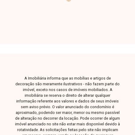
pronta para tirar suas dúvidas e te acompanhar
em cada etapa do processo. Fale conosco pelo
telefone ou WhatsApp: (34) 3230-9900, ou, se
preferir, venha até uma de nossas unidades e
converse pessoalmente com um dos nossos
consultores. Estamos aqui para te ajudar a
encontrar o imóvel ideal!
A Imobiliária informa que as mobílias e artigos de
decoração são meramente ilustrativos - não fazem parte do
imóvel, exceto nos casos de imóveis mobiliados. A
imobiliária se reserva o direito de alterar qualquer
informação referente aos valores e dados de seus imóveis
sem aviso prévio. O valor anunciado do condomínio é
aproximado, podendo ser maior, menor ou mesmo passível
de alteração no decorrer da locação. Pode ocorrer de algum
imóvel anunciado no site não estar mais disponível devido à
rotatividade. As solicitações feitas pelo site não implicam