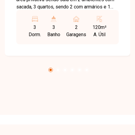
sacada, 3 quartos, sendo 2 com armários e 1
suite, banheiro social, cozinha com armários,
área de serviço com banheiro e 2 vagas de
3
3
2
120m²
garagem.
Dorm.
Banho
Garagens
A. Útil