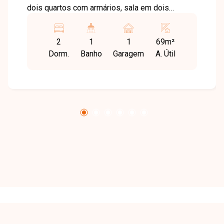
dois quartos com armários, sala em dois
ambientes, banheiro social com armário e box,
cozinha planejada, lavanderia e uma vaga de
2
1
1
69m²
garagem. O condomínio inclui água e energia
Dorm.
Banho
Garagem
A. Útil
das áreas comuns, garantindo mais praticidade
no dia a dia. Agende agora mesmo uma visita e
venha conhecer pessoalmente todos os
detalhes deste incrível imóvel. Estamos à
disposição para esclarecer suas dúvidas e
auxiliar em todo o processo. Entre em contato
conosco pelo telefone ou WhatsApp no número
32309900 ou venha conhecer nosso espaço e
conversar pessoalmente com um consultor que
irá te auxiliar na busca pelo imóvel que você
busca. Temos 3 unidades para te receber, no
Centro, Zona Sul ou Zona Leste: Av. João Naves
de Ávila, 257 - Centro Rua Rafael Marino Neto,
135 - Jardim Karaíba Av. Dr. Laerte Vieira
Gonçalves, 607 ? Santa Mônica