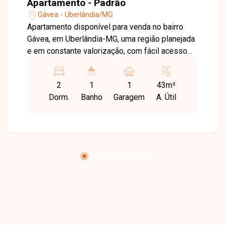
Apartamento - Padrão
Gávea - Uberlândia/MG
Apartamento disponível para venda no bairro
Gávea, em Uberlândia-MG, uma região planejada
e em constante valorização, com fácil acesso
às principais vias da cidade, além de
infraestrutura completa de comércios e
2
1
1
43m²
serviços, ideal para quem busca qualidade de
Dorm.
Banho
Garagem
A. Útil
vida, praticidade e segurança. O imóvel possui
43 m² de área privativa, com sala ampla, 2
quartos, banheiro social, cozinha, área de
serviço e 1 vaga de garagem. O condomínio
fechado oferece elevador e lazer completo,
com salão de festas, espaço kids, espaço pet,
área gourmet, piscina adulto e infantil e
playground. Uma excelente oportunidade para
morar ou investir em um bairro promissor. Entre
em contato e agende sua visita.